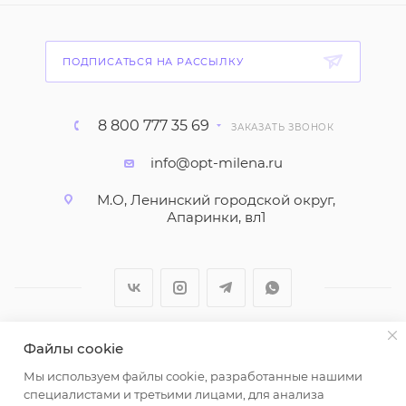
ПОДПИСАТЬСЯ НА РАССЫЛКУ
8 800 777 35 69
ЗАКАЗАТЬ ЗВОНОК
info@opt-milena.ru
М.О, Ленинский городской округ,
Апаринки, вл1
Файлы cookie
2026 © ООО "Вайт Текстиль групп"
Мы используем файлы cookie, разработанные нашими
Любая информация на сайте носит справочный
специалистами и третьими лицами, для анализа
характер и не является публичной офертой