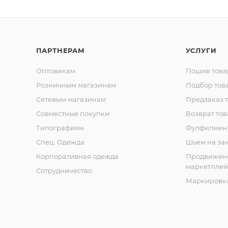
ПАРТНЕРАМ
УСЛУГИ
Оптовикам
Пошив това
Розничным магазинам
Подбор тов
Сетевым магазинам
Предзаказ 
Совместные покупки
Возврат тов
Типографиям
Фулфилмен
Спец. Одежда
Шьем на за
Корпоративная одежда
Продвижен
маркетплей
Сотрудничество
Маркировка