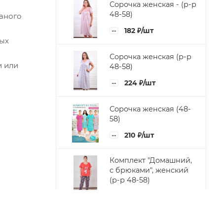
Сорочка женская - (р-р
48-58)
заного
182
₽
/шт
ных
Сорочка женская (р-р
и или
48-58)
224
₽
/шт
Сорочка женская (48-
58)
210
₽
/шт
Комплект "Домашний,
с брюками", женский
(р-р 48-58)
532
₽
/шт