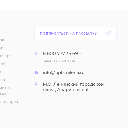
Бриджи однотонные
(р-р 48-62)
265
₽
/шт
Майка "На тонких
ПОДПИСАТЬСЯ НА РАССЫЛКУ
бретелях" женская.
ра
Черная (р-р 48-56)
ара
91
₽
/шт
8 800 777 35 69
товара
ЗАКАЗАТЬ ЗВОНОК
ара
Футболка "Цветная",
женская (р-р 48-62)
т
info@opt-milena.ru
каз
238
₽
/шт
М.О, Ленинский городской
ие на
округ, Апаринки, вл1
сах
Сарафан "На широких
бретелях" (р-р 48-60)
 товаров
308
₽
/шт
Комплект "Футболка и