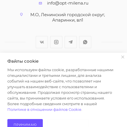
info@opt-milena.ru
М.О, Ленинский городской округ,
Апаринки, вл1
Файлы cookie
2026 © ООО "Вайт Текстиль групп"
Мы используем файлы cookie, разработанные нашими
Любая информация на сайте носит справочный
специалистами и третьими лицами, для анализа
характер и не является публичной офертой
событий на нашем веб-сайте, что позволяет нам
определяемой положениями пункта 2 статьи 437
улучшать взаимодействие с пользователями и
Гражданского кодекса Российской Федерации.
обслуживание. Продолжая просмотр страниц нашего
Использование любых материалов, опубликованных
сайта, вы принимаете условия его использования.
Более подробные сведения смотрите в нашей
на https://opt-milena.ru, допустимо только при
Политике в отношении файлов Cookie
.
наличии письменного разрешения редакции и
активной ссылки на https://opt-milena.ru
ПРИНИМАЮ
НЕ ПРИНИМАЮ