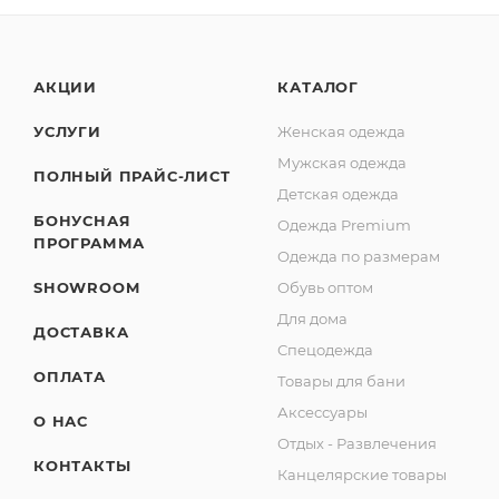
АКЦИИ
КАТАЛОГ
УСЛУГИ
Женская одежда
Мужская одежда
ПОЛНЫЙ ПРАЙС-ЛИСТ
Детская одежда
БОНУСНАЯ
Одежда Premium
ПРОГРАММА
Одежда по размерам
SHOWROOM
Обувь оптом
Для дома
ДОСТАВКА
Спецодежда
ОПЛАТА
Товары для бани
Аксессуары
О НАС
Отдых - Развлечения
КОНТАКТЫ
Канцелярские товары