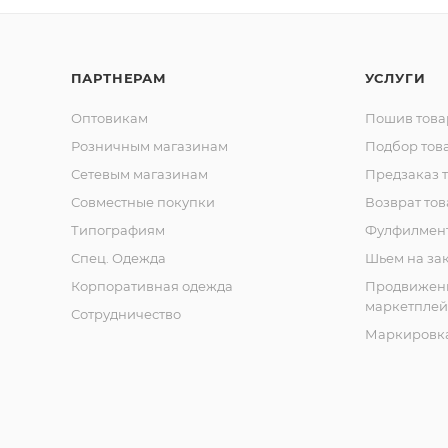
ПАРТНЕРАМ
УСЛУГИ
Оптовикам
Пошив това
Розничным магазинам
Подбор тов
Сетевым магазинам
Предзаказ 
Совместные покупки
Возврат тов
Типографиям
Фулфилмен
Спец. Одежда
Шьем на за
Корпоративная одежда
Продвижен
маркетплей
Сотрудничество
Маркировка