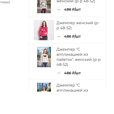
женский (р-р 48-52)
ичных
486
₽
/шт
Джемпер женский (р-
р 48-52)
486
₽
/шт
Джемпер "С
аппликацией из
пайеток", женский (р-р
48-52)
486
₽
/шт
Джемпер "С
аппликацией из
бусин", женский (р-р
48-52)
486
₽
/шт