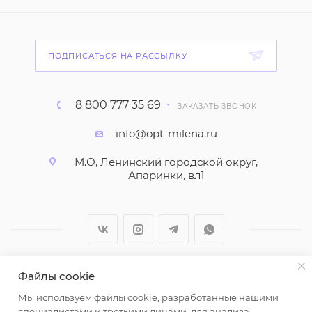
ПОДПИСАТЬСЯ НА РАССЫЛКУ
8 800 777 35 69
ЗАКАЗАТЬ ЗВОНОК
info@opt-milena.ru
М.О, Ленинский городской округ,
Апаринки, вл1
Файлы cookie
2026 © ООО "Вайт Текстиль групп"
Мы используем файлы cookie, разработанные нашими
Любая информация на сайте носит справочный
специалистами и третьими лицами, для анализа