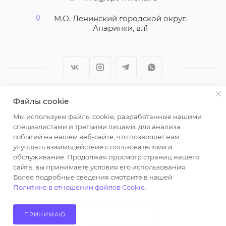
М.О, Ленинский городской округ,
Апаринки, вл1
Файлы cookie
2026 © ООО "Вайт Текстиль групп"
Мы используем файлы cookie, разработанные нашими
Любая информация на сайте носит справочный
специалистами и третьими лицами, для анализа
характер и не является публичной офертой
событий на нашем веб-сайте, что позволяет нам
определяемой положениями пункта 2 статьи 437
улучшать взаимодействие с пользователями и
Гражданского кодекса Российской Федерации.
обслуживание. Продолжая просмотр страниц нашего
Использование любых материалов, опубликованных
сайта, вы принимаете условия его использования.
Более подробные сведения смотрите в нашей
на https://opt-milena.ru, допустимо только при
Политике в отношении файлов Cookie
.
наличии письменного разрешения редакции и
активной ссылки на https://opt-milena.ru
ПРИНИМАЮ
НЕ ПРИНИМАЮ