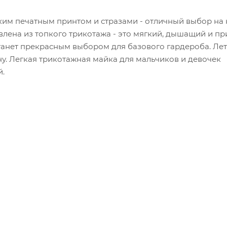
рким печатным принтом и стразами - отличный выбор на
влена из топкого трикотажа - это мягкий, дышащий и п
станет прекрасным выбором для базового гардероба. Ле
сну. Легкая трикотажная майка для мальчиков и девочек
й.