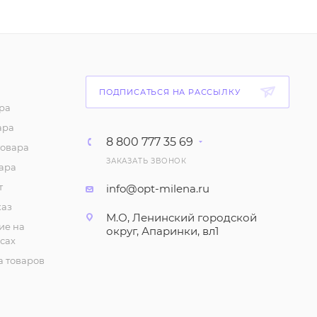
Комплект: Футболка и
шорты для мальчика
(2-5 лет)
219
₽
/шт
Комплект: Футболка и
ПОДПИСАТЬСЯ НА РАССЫЛКУ
шорты для мальчика
ра
(6-9 лет)
ара
8 800 777 35 69
252
₽
/шт
товара
ЗАКАЗАТЬ ЗВОНОК
ара
Трусы "Кулирка", для
т
info@opt-milena.ru
мальчика (3-7 лет)
каз
42
₽
/шт
М.О, Ленинский городской
ие на
округ, Апаринки, вл1
сах
Футболка для
 товаров
мальчика с коротким
рукавом (1-4 года)
105
₽
/шт