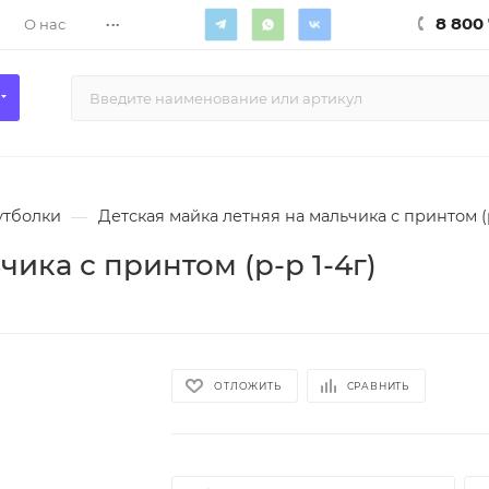
...
8 800 
О нас
утболки
—
Детская майка летняя на мальчика с принтом (р
ика с принтом (р-р 1-4г)
ОТЛОЖИТЬ
СРАВНИТЬ