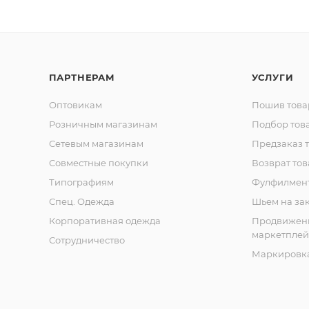
ПАРТНЕРАМ
УСЛУГИ
Оптовикам
Пошив това
Розничным магазинам
Подбор тов
Сетевым магазинам
Предзаказ 
Совместные покупки
Возврат тов
Типографиям
Фулфилмен
Спец. Одежда
Шьем на за
Корпоративная одежда
Продвижен
маркетплей
Сотрудничество
Маркировка