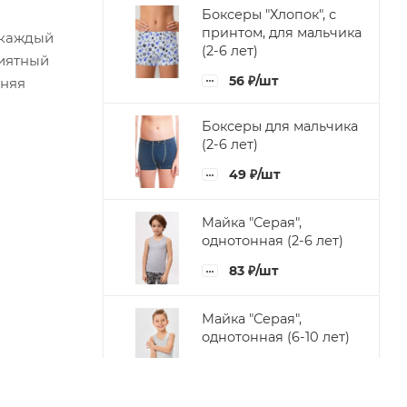
Боксеры "Хлопок", с
принтом, для мальчика
 каждый
(2-6 лет)
риятный
56
₽
/шт
тняя
Боксеры для мальчика
(2-6 лет)
49
₽
/шт
Майка "Серая",
однотонная (2-6 лет)
83
₽
/шт
Майка "Серая",
однотонная (6-10 лет)
87
₽
/шт