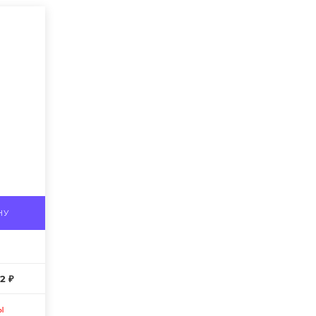
НУ
2 ₽
ы