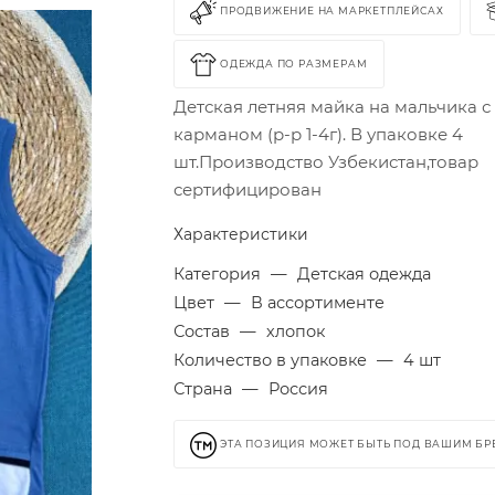
ПРОДВИЖЕНИЕ НА МАРКЕТПЛЕЙСАХ
ОДЕЖДА ПО РАЗМЕРАМ
Детская летняя майка на мальчика с
карманом (р-р 1-4г). В упаковке 4
шт.Производство Узбекистан,товар
сертифицирован
Характеристики
Категория
—
Детская одежда
Цвет
—
В ассортименте
Состав
—
хлопок
Количество в упаковке
—
4 шт
Страна
—
Россия
ЭТА ПОЗИЦИЯ МОЖЕТ БЫТЬ ПОД ВАШИМ Б