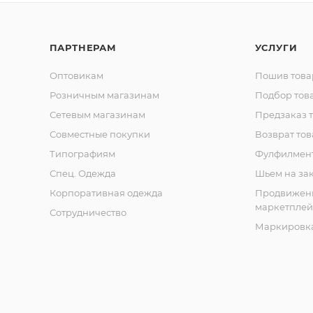
ПАРТНЕРАМ
УСЛУГИ
Оптовикам
Пошив това
Розничным магазинам
Подбор тов
Сетевым магазинам
Предзаказ 
Совместные покупки
Возврат тов
Типографиям
Фулфилмен
Спец. Одежда
Шьем на за
Корпоративная одежда
Продвижен
маркетплей
Сотрудничество
Маркировка