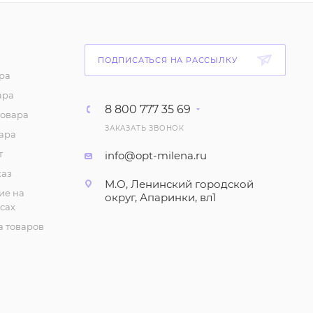
(2-5 лет)
219
₽
/шт
Комплект: Футболка и
ПОДПИСАТЬСЯ НА РАССЫЛКУ
шорты для мальчика
ра
(6-9 лет)
ара
8 800 777 35 69
252
₽
/шт
товара
ЗАКАЗАТЬ ЗВОНОК
ара
Трусы "Кулирка", для
т
info@opt-milena.ru
мальчика (3-7 лет)
каз
42
₽
/шт
М.О, Ленинский городской
ие на
округ, Апаринки, вл1
сах
Футболка для
 товаров
мальчика с коротким
рукавом (1-4 года)
105
₽
/шт
Футболка для