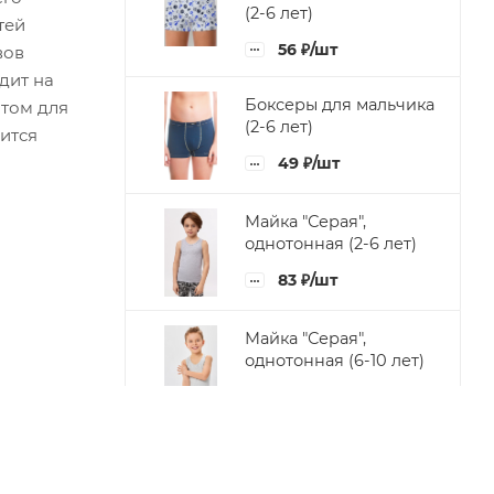
(2-6 лет)
тей
56
₽
/шт
вов
дит на
Боксеры для мальчика
нтом для
(2-6 лет)
ится
49
₽
/шт
Майка "Серая",
однотонная (2-6 лет)
83
₽
/шт
Майка "Серая",
однотонная (6-10 лет)
87
₽
/шт
Комплект: Футболка и
шорты для мальчика