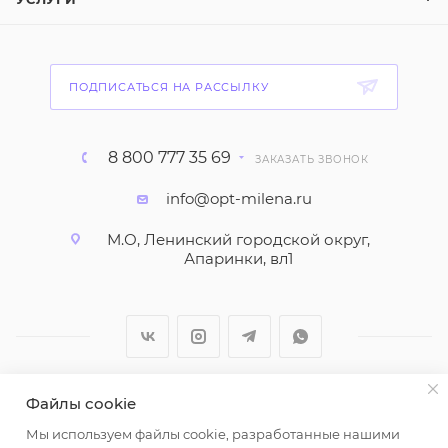
ПОДПИСАТЬСЯ НА РАССЫЛКУ
8 800 777 35 69
ЗАКАЗАТЬ ЗВОНОК
info@opt-milena.ru
М.О, Ленинский городской округ,
Апаринки, вл1
Файлы cookie
2026 © ООО "Вайт Текстиль групп"
Мы используем файлы cookie, разработанные нашими
Любая информация на сайте носит справочный