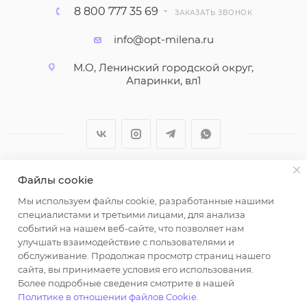
8 800 777 35 69
ЗАКАЗАТЬ ЗВОНОК
info@opt-milena.ru
М.О, Ленинский городской округ,
Апаринки, вл1
Файлы cookie
2026 © ООО "Вайт Текстиль групп"
Мы используем файлы cookie, разработанные нашими
Любая информация на сайте носит справочный
специалистами и третьими лицами, для анализа
характер и не является публичной офертой
событий на нашем веб-сайте, что позволяет нам
определяемой положениями пункта 2 статьи 437
улучшать взаимодействие с пользователями и
Гражданского кодекса Российской Федерации.
обслуживание. Продолжая просмотр страниц нашего
Использование любых материалов, опубликованных
сайта, вы принимаете условия его использования.
Более подробные сведения смотрите в нашей
на https://opt-milena.ru, допустимо только при
Политике в отношении файлов Cookie
.
наличии письменного разрешения редакции и