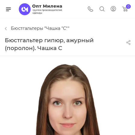
0
Бюстгальтеры "Чашка "С""
Бюстгальтер гипюр, ажурный
(поролон). Чашка С