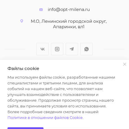
info@opt-milena.ru
М.О, Ленинский городской округ,
Апаринки, вл1
Файлы cookie
2026 © ООО "Вайт Текстиль групп"
Мы используем файлы cookie, разработанные нашими
Любая информация на сайте носит справочный
специалистами и третьими лицами, для анализа
характер и не является публичной офертой
событий на нашем веб-сайте, что позволяет нам
определяемой положениями пункта 2 статьи 437
улучшать взаимодействие с пользователями и
Гражданского кодекса Российской Федерации.
обслуживание. Продолжая просмотр страниц нашего
Использование любых материалов, опубликованных
сайта, вы принимаете условия его использования.
Более подробные сведения смотрите в нашей
на https://opt-milena.ru, допустимо только при
Политике в отношении файлов Cookie
.
наличии письменного разрешения редакции и
активной ссылки на https://opt-milena.ru