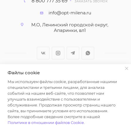
8 800 777 35 69
ЗАКАЗАТЬ ЗВОНОК
info@opt-milena.ru
М.О, Ленинский городской округ,
Апаринки, вл1
Файлы cookie
2026 © ООО "Вайт Текстиль групп"
Мы используем файлы cookie, разработанные нашими
Любая информация на сайте носит справочный
специалистами и третьими лицами, для анализа
характер и не является публичной офертой
событий на нашем веб-сайте, что позволяет нам
определяемой положениями пункта 2 статьи 437
улучшать взаимодействие с пользователями и
Гражданского кодекса Российской Федерации.
обслуживание. Продолжая просмотр страниц нашего
Использование любых материалов, опубликованных
сайта, вы принимаете условия его использования.
Более подробные сведения смотрите в нашей
на https://opt-milena.ru, допустимо только при
Политике в отношении файлов Cookie
.
наличии письменного разрешения редакции и