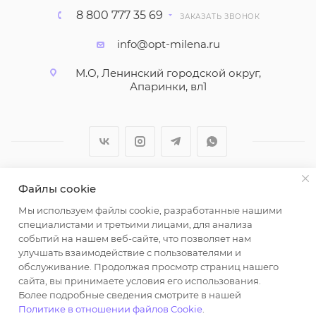
8 800 777 35 69
ЗАКАЗАТЬ ЗВОНОК
info@opt-milena.ru
М.О, Ленинский городской округ,
Апаринки, вл1
Файлы cookie
2026 © ООО "Вайт Текстиль групп"
Мы используем файлы cookie, разработанные нашими
Любая информация на сайте носит справочный
специалистами и третьими лицами, для анализа
характер и не является публичной офертой
событий на нашем веб-сайте, что позволяет нам
определяемой положениями пункта 2 статьи 437
улучшать взаимодействие с пользователями и
Гражданского кодекса Российской Федерации.
обслуживание. Продолжая просмотр страниц нашего
Использование любых материалов, опубликованных
сайта, вы принимаете условия его использования.
Более подробные сведения смотрите в нашей
на https://opt-milena.ru, допустимо только при
Политике в отношении файлов Cookie
.
наличии письменного разрешения редакции и