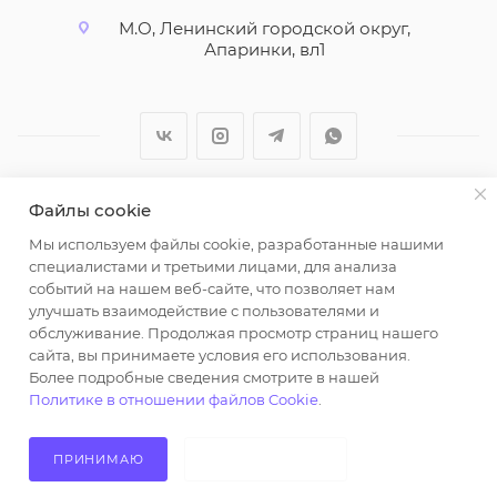
М.О, Ленинский городской округ,
Апаринки, вл1
Файлы cookie
2026 © ООО "Вайт Текстиль групп"
Мы используем файлы cookie, разработанные нашими
Любая информация на сайте носит справочный
специалистами и третьими лицами, для анализа
характер и не является публичной офертой
событий на нашем веб-сайте, что позволяет нам
определяемой положениями пункта 2 статьи 437
улучшать взаимодействие с пользователями и
Гражданского кодекса Российской Федерации.
обслуживание. Продолжая просмотр страниц нашего
Использование любых материалов, опубликованных
сайта, вы принимаете условия его использования.
Более подробные сведения смотрите в нашей
на https://opt-milena.ru, допустимо только при
Политике в отношении файлов Cookie
.
наличии письменного разрешения редакции и
активной ссылки на https://opt-milena.ru
ПРИНИМАЮ
НЕ ПРИНИМАЮ