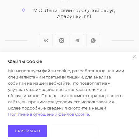
М.О, Ленинский городской округ,
Апаринки, вл1
Файлы cookie
2026 © ООО "Вайт Текстиль групп"
Мы используем файлы cookie, разработанные нашими
Любая информация на сайте носит справочный
специалистами и третьими лицами, для анализа
характер и не является публичной офертой
событий на нашем веб-сайте, что позволяет нам
определяемой положениями пункта 2 статьи 437
улучшать взаимодействие с пользователями и
Гражданского кодекса Российской Федерации.
обслуживание. Продолжая просмотр страниц нашего
Использование любых материалов, опубликованных
сайта, вы принимаете условия его использования.
Более подробные сведения смотрите в нашей
на https://opt-milena.ru, допустимо только при
Политике в отношении файлов Cookie
.
наличии письменного разрешения редакции и
активной ссылки на https://opt-milena.ru
ПРИНИМАЮ
НЕ ПРИНИМАЮ