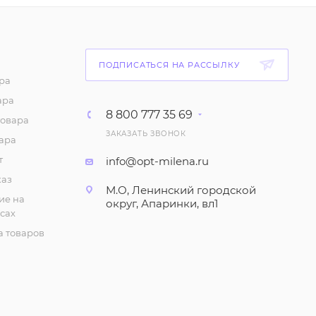
367
₽
/шт
Брюки "С манжетами",
с начесом, мужские (р-
ПОДПИСАТЬСЯ НА РАССЫЛКУ
р 48-56)
ра
552
₽
/шт
ара
8 800 777 35 69
товара
Брюки "Полоска", с
ЗАКАЗАТЬ ЗВОНОК
начесом, трикотажные,
ара
мужские (р-р 48-56)
т
info@opt-milena.ru
210
₽
/шт
каз
М.О, Ленинский городской
ие на
округ, Апаринки, вл1
Брюки мужские,
сах
трикотажные с
 товаров
начесом (р-р 48-56)
378
₽
/шт
Брюки "Крапинка", с
манжетами, мужские