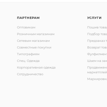
ПАРТНЕРАМ
УСЛУГИ
Оптовикам
Пошив това
Розничным магазинам
Подбор тов
Сетевым магазинам
Предзаказ 
Совместные покупки
Возврат тов
Типографиям
Фулфилмен
Спец. Одежда
Шьем на за
Корпоративная одежда
Продвижен
маркетплей
Сотрудничество
Маркировка