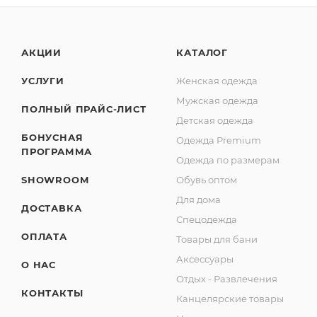
АКЦИИ
КАТАЛОГ
УСЛУГИ
Женская одежда
Мужская одежда
ПОЛНЫЙ ПРАЙС-ЛИСТ
Детская одежда
БОНУСНАЯ
Одежда Premium
ПРОГРАММА
Одежда по размерам
SHOWROOM
Обувь оптом
Для дома
ДОСТАВКА
Спецодежда
ОПЛАТА
Товары для бани
Аксессуары
О НАС
Отдых - Развлечения
КОНТАКТЫ
Канцелярские товары