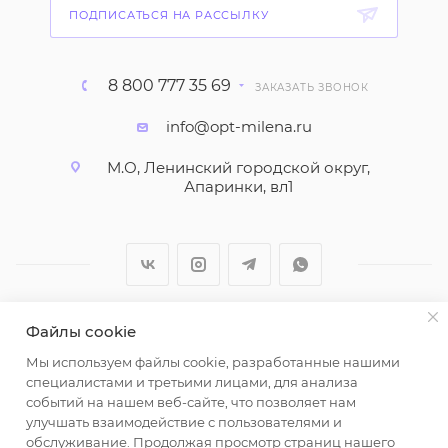
ПОДПИСАТЬСЯ НА РАССЫЛКУ
8 800 777 35 69
ЗАКАЗАТЬ ЗВОНОК
info@opt-milena.ru
М.О, Ленинский городской округ,
Апаринки, вл1
Файлы cookie
2026 © ООО "Вайт Текстиль групп"
Мы используем файлы cookie, разработанные нашими
Любая информация на сайте носит справочный
специалистами и третьими лицами, для анализа
характер и не является публичной офертой
событий на нашем веб-сайте, что позволяет нам
определяемой положениями пункта 2 статьи 437
улучшать взаимодействие с пользователями и
Гражданского кодекса Российской Федерации.
обслуживание. Продолжая просмотр страниц нашего