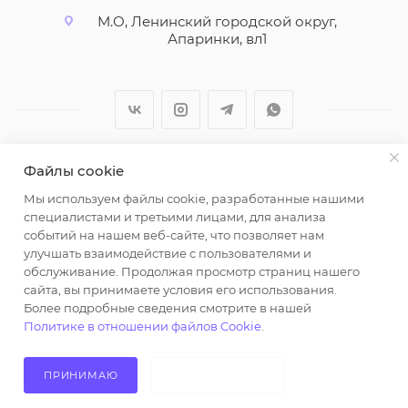
М.О, Ленинский городской округ,
Апаринки, вл1
Файлы cookie
2026 © ООО "Вайт Текстиль групп"
Мы используем файлы cookie, разработанные нашими
Любая информация на сайте носит справочный
специалистами и третьими лицами, для анализа
характер и не является публичной офертой
событий на нашем веб-сайте, что позволяет нам
определяемой положениями пункта 2 статьи 437
улучшать взаимодействие с пользователями и
Гражданского кодекса Российской Федерации.
обслуживание. Продолжая просмотр страниц нашего
Использование любых материалов, опубликованных
сайта, вы принимаете условия его использования.
Более подробные сведения смотрите в нашей
на https://opt-milena.ru, допустимо только при
Политике в отношении файлов Cookie
.
наличии письменного разрешения редакции и
активной ссылки на https://opt-milena.ru
ПРИНИМАЮ
НЕ ПРИНИМАЮ