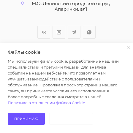
М.О, Ленинский городской округ,
Апаринки, вл1
Файлы cookie
2026 © ООО "Вайт Текстиль групп"
Мы используем файлы cookie, разработанные нашими
Любая информация на сайте носит справочный
специалистами и третьими лицами, для анализа
характер и не является публичной офертой
событий на нашем веб-сайте, что позволяет нам
определяемой положениями пункта 2 статьи 437
улучшать взаимодействие с пользователями и
Гражданского кодекса Российской Федерации.
обслуживание. Продолжая просмотр страниц нашего
Использование любых материалов, опубликованных
сайта, вы принимаете условия его использования.
Более подробные сведения смотрите в нашей
на https://opt-milena.ru, допустимо только при
Политике в отношении файлов Cookie
.
наличии письменного разрешения редакции и
активной ссылки на https://opt-milena.ru
ПРИНИМАЮ
НЕ ПРИНИМАЮ