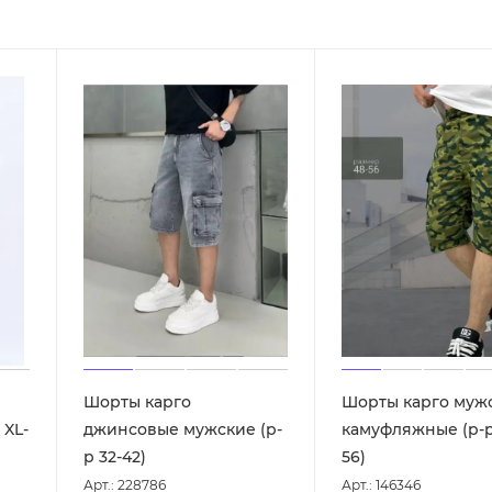
Шорты карго
Шорты карго муж
 XL-
джинсовые мужские (р-
камуфляжные (р-р
р 32-42)
56)
Арт.: 228786
Арт.: 146346