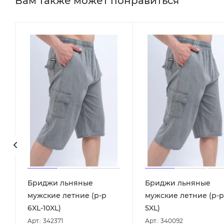
Вам также может понравиться
Бриджи льняные
Бриджи льняные
-
мужские летние (р-р
мужские летние (р-р
6XL-10XL)
5XL)
Арт.: 342371
Арт.: 340092