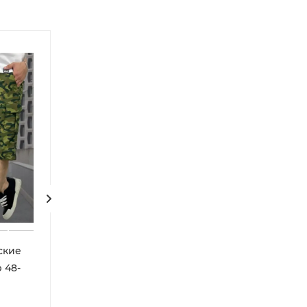
ские
Шорты джинсовые
Шорты джинсо
 48-
мужские до колен (р-р
широкие мужс
29-38)
бермуды (р-р 2
Арт.: 374095
Арт.: 364499