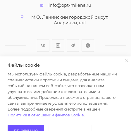
info@opt-milena.ru
М.О, Ленинский городской округ,
Апаринки, вл1
Файлы cookie
2026 © ООО "Вайт Текстиль групп"
Мы используем файлы cookie, разработанные нашими
Любая информация на сайте носит справочный
специалистами и третьими лицами, для анализа
характер и не является публичной офертой
событий на нашем веб-сайте, что позволяет нам
определяемой положениями пункта 2 статьи 437
улучшать взаимодействие с пользователями и
Гражданского кодекса Российской Федерации.
обслуживание. Продолжая просмотр страниц нашего
Использование любых материалов, опубликованных
сайта, вы принимаете условия его использования.
Более подробные сведения смотрите в нашей
на https://opt-milena.ru, допустимо только при
Политике в отношении файлов Cookie
.
наличии письменного разрешения редакции и
активной ссылки на https://opt-milena.ru
ПРИНИМАЮ
НЕ ПРИНИМАЮ