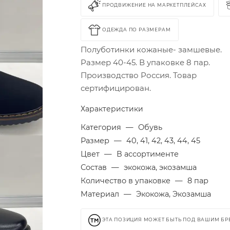
ПРОДВИЖЕНИЕ НА МАРКЕТПЛЕЙСАХ
ОДЕЖДА ПО РАЗМЕРАМ
Полуботинки кожаные- замшевые.
Размер 40-45. В упаковке 8 пар.
Производство Россия. Товар
сертифицирован.
Характеристики
Категория
—
Обувь
Размер
—
40, 41, 42, 43, 44, 45
Цвет
—
В ассортименте
Состав
—
экокожа, экозамша
Количество в упаковке
—
8 пар
Материал
—
Экокожа, Экозамша
ЭТА ПОЗИЦИЯ МОЖЕТ БЫТЬ ПОД ВАШИМ Б