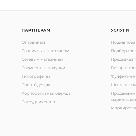
ПАРТНЕРАМ
УСЛУГИ
Оптовикам
Пошив това
Розничным магазинам
Подбор тов
Сетевым магазинам
Предзаказ 
Совместные покупки
Возврат тов
Типографиям
Фулфилмен
Спец. Одежда
Шьем на за
Корпоративная одежда
Продвижен
маркетплей
Сотрудничество
Маркировка