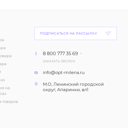
Тапочки "Закрытые",
мужские,
ассортиментом (р-р
41-45)
182
₽
/шт
ПОДПИСАТЬСЯ НА РАССЫЛКУ
ра
Тапочки "Закрытые
ара
"Эконом"", мужские (р-
8 800 777 35 69
р 41-45)
товара
ЗАКАЗАТЬ ЗВОНОК
ара
182
₽
/шт
т
info@opt-milena.ru
Сланцы "Вьетнамки",
каз
М.О, Ленинский городской
мужские (р-р 39-45)
ие на
округ, Апаринки, вл1
сах
140
₽
/шт
 товаров
Кеды "Со шнурками",
мужские (р-р 41-46)
422
₽
/шт