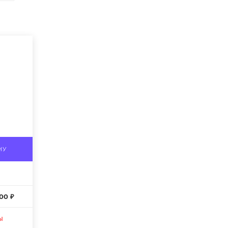
НУ
00 ₽
ы