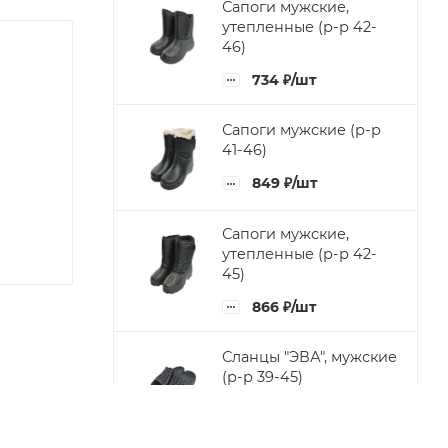
Сапоги мужские,
утепленные (р-р 42-
46)
734
₽
/шт
Сапоги мужские (р-р
41-46)
849
₽
/шт
Сапоги мужские,
утепленные (р-р 42-
45)
866
₽
/шт
Сланцы "ЭВА", мужские
(р-р 39-45)
135
₽
/шт