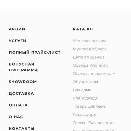
АКЦИИ
КАТАЛОГ
УСЛУГИ
Женская одежда
Мужская одежда
ПОЛНЫЙ ПРАЙС-ЛИСТ
Детская одежда
БОНУСНАЯ
Одежда Premium
ПРОГРАММА
Одежда по размерам
SHOWROOM
Обувь оптом
Для дома
ДОСТАВКА
Спецодежда
ОПЛАТА
Товары для бани
Аксессуары
О НАС
Отдых - Развлечения
КОНТАКТЫ
Канцелярские товары