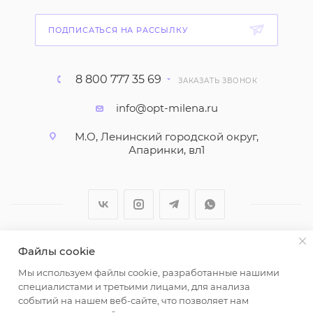
ПОДПИСАТЬСЯ НА РАССЫЛКУ
8 800 777 35 69
ЗАКАЗАТЬ ЗВОНОК
info@opt-milena.ru
М.О, Ленинский городской округ,
Апаринки, вл1
Файлы cookie
2026 © ООО "Вайт Текстиль групп"
Мы используем файлы cookie, разработанные нашими
Любая информация на сайте носит справочный
специалистами и третьими лицами, для анализа
характер и не является публичной офертой
событий на нашем веб-сайте, что позволяет нам
определяемой положениями пункта 2 статьи 437