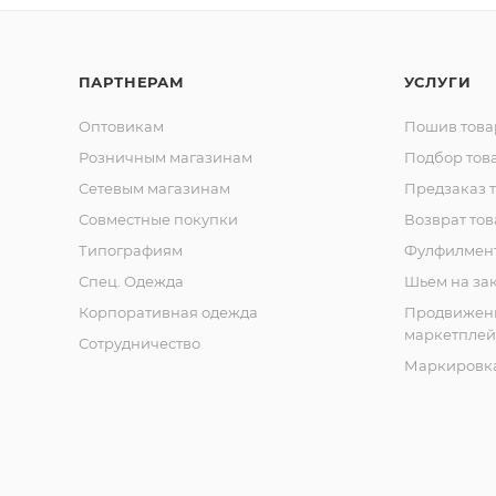
ПАРТНЕРАМ
УСЛУГИ
Оптовикам
Пошив това
Розничным магазинам
Подбор тов
Сетевым магазинам
Предзаказ 
Совместные покупки
Возврат тов
Типографиям
Фулфилмен
Спец. Одежда
Шьем на за
Корпоративная одежда
Продвижен
маркетплей
Сотрудничество
Маркировка