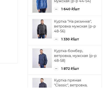
мужская (р-р 44-54)
1 640
₽
/шт
Куртка "На резинке",
ветровка мужская (р-р
48-56)
1 330
₽
/шт
Куртка-бомбер,
ветровка, мужская (р-р
48-58)
1 872
₽
/шт
Куртка прямая
"Classic", ветровка,
мужская (р-р 48-56)
1 640
₽
/шт