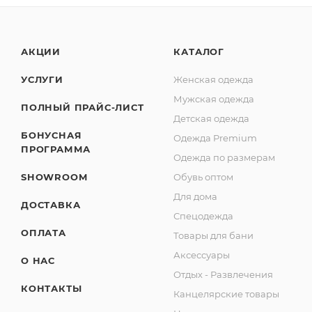
АКЦИИ
КАТАЛОГ
УСЛУГИ
Женская одежда
Мужская одежда
ПОЛНЫЙ ПРАЙС-ЛИСТ
Детская одежда
БОНУСНАЯ
Одежда Premium
ПРОГРАММА
Одежда по размерам
SHOWROOM
Обувь оптом
Для дома
ДОСТАВКА
Спецодежда
ОПЛАТА
Товары для бани
Аксессуары
О НАС
Отдых - Развлечения
КОНТАКТЫ
Канцелярские товары