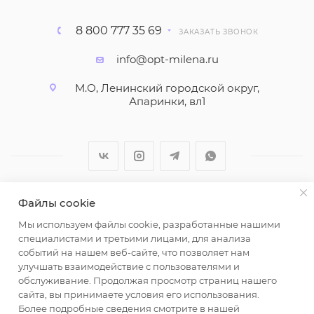
8 800 777 35 69
ЗАКАЗАТЬ ЗВОНОК
info@opt-milena.ru
М.О, Ленинский городской округ,
Апаринки, вл1
Файлы cookie
2026 © ООО "Вайт Текстиль групп"
Мы используем файлы cookie, разработанные нашими
Любая информация на сайте носит справочный
специалистами и третьими лицами, для анализа
характер и не является публичной офертой
событий на нашем веб-сайте, что позволяет нам
определяемой положениями пункта 2 статьи 437
улучшать взаимодействие с пользователями и
Гражданского кодекса Российской Федерации.
обслуживание. Продолжая просмотр страниц нашего
Использование любых материалов, опубликованных
сайта, вы принимаете условия его использования.
Более подробные сведения смотрите в нашей
на https://opt-milena.ru, допустимо только при