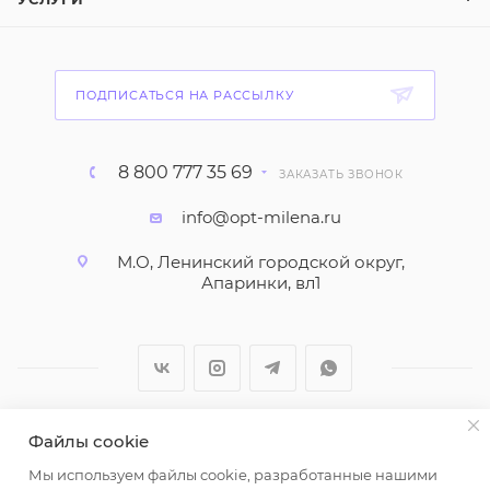
ПОДПИСАТЬСЯ НА РАССЫЛКУ
8 800 777 35 69
ЗАКАЗАТЬ ЗВОНОК
info@opt-milena.ru
М.О, Ленинский городской округ,
Апаринки, вл1
Файлы cookie
2026 © ООО "Вайт Текстиль групп"
Мы используем файлы cookie, разработанные нашими
Любая информация на сайте носит справочный