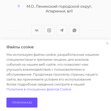
М.О, Ленинский городской округ,
Апаринки, вл1
Файлы cookie
2026 © ООО "Вайт Текстиль групп"
Мы используем файлы cookie, разработанные нашими
Любая информация на сайте носит справочный
специалистами и третьими лицами, для анализа
характер и не является публичной офертой
событий на нашем веб-сайте, что позволяет нам
определяемой положениями пункта 2 статьи 437
улучшать взаимодействие с пользователями и
Гражданского кодекса Российской Федерации.
обслуживание. Продолжая просмотр страниц нашего
Использование любых материалов, опубликованных
сайта, вы принимаете условия его использования.
Более подробные сведения смотрите в нашей
на https://opt-milena.ru, допустимо только при
Политике в отношении файлов Cookie
.
наличии письменного разрешения редакции и
активной ссылки на https://opt-milena.ru
ПРИНИМАЮ
НЕ ПРИНИМАЮ