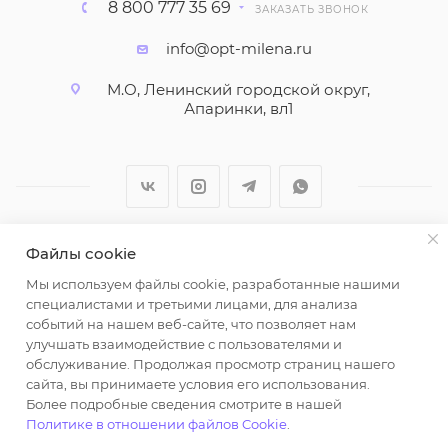
8 800 777 35 69
ЗАКАЗАТЬ ЗВОНОК
info@opt-milena.ru
М.О, Ленинский городской округ,
Апаринки, вл1
Файлы cookie
2026 © ООО "Вайт Текстиль групп"
Мы используем файлы cookie, разработанные нашими
Любая информация на сайте носит справочный
специалистами и третьими лицами, для анализа
характер и не является публичной офертой
событий на нашем веб-сайте, что позволяет нам
определяемой положениями пункта 2 статьи 437
улучшать взаимодействие с пользователями и
Гражданского кодекса Российской Федерации.
обслуживание. Продолжая просмотр страниц нашего
Использование любых материалов, опубликованных
сайта, вы принимаете условия его использования.
Более подробные сведения смотрите в нашей
на https://opt-milena.ru, допустимо только при
Политике в отношении файлов Cookie
.
наличии письменного разрешения редакции и