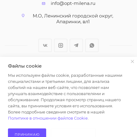
info@opt-milena.ru
М.О, Ленинский городской округ,
Апаринки, вл1
Файлы cookie
2026 © ООО "Вайт Текстиль групп"
Мы используем файлы cookie, разработанные нашими
Любая информация на сайте носит справочный
специалистами и третьими лицами, для анализа
характер и не является публичной офертой
событий на нашем веб-сайте, что позволяет нам
определяемой положениями пункта 2 статьи 437
улучшать взаимодействие с пользователями и
Гражданского кодекса Российской Федерации.
обслуживание. Продолжая просмотр страниц нашего
Использование любых материалов, опубликованных
сайта, вы принимаете условия его использования.
Более подробные сведения смотрите в нашей
на https://opt-milena.ru, допустимо только при
Политике в отношении файлов Cookie
.
наличии письменного разрешения редакции и
активной ссылки на https://opt-milena.ru
ПРИНИМАЮ
НЕ ПРИНИМАЮ