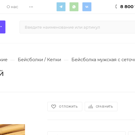
...
8 800 
О нас
кие
—
Бейсболки / Кепки
—
Бейсболка мужская с сеточ
й
ОТЛОЖИТЬ
СРАВНИТЬ