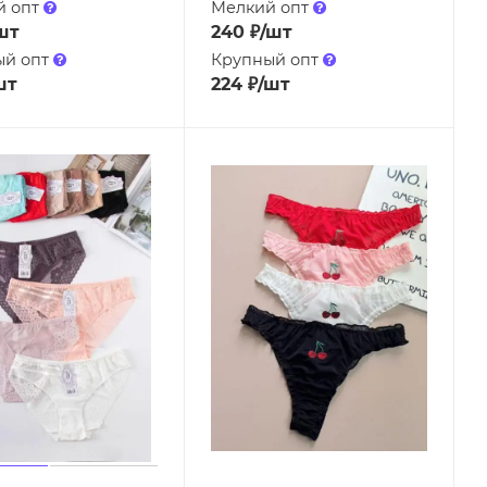
й опт
Мелкий опт
шт
240
₽
/шт
ый опт
Крупный опт
шт
224
₽
/шт