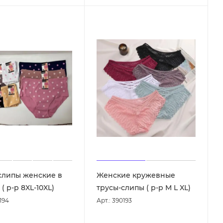
слипы женские в
Женские кружевные
( р-р 8XL-10XL)
трусы-слипы ( р-р M L XL)
194
Арт.: 390193