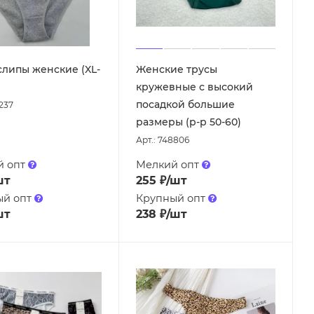
слипы женские (XL-
Женские трусы
кружевные с высокий
посадкой большие
9237
размеры (р-р 50-60)
Арт.: 748806
й опт
Мелкий опт
шт
255
₽
/шт
ый опт
Крупный опт
шт
238
₽
/шт