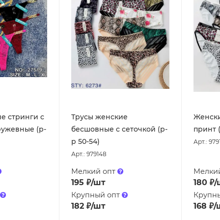
е стринги с
Трусы женские
Женски
ужевные (р-
бесшовные с сеточкой (р-
принт (
р 50-54)
Арт.: 979
Арт.: 979148
Мелкий опт
Мелки
195
₽
/шт
180
₽
/
Крупный опт
Крупн
182
₽
/шт
168
₽
/