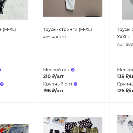
 (M-XL)
Трусы- стринги (M-XL)
Трусы 
XXXL)
Арт.: 480759
Арт.: 26
Мелкий опт
Мелки
210
₽
/шт
135
₽
/
Крупный опт
Крупн
196
₽
/шт
126
₽
/