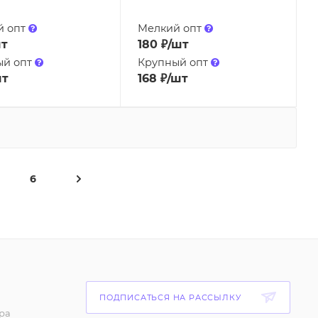
й опт
Мелкий опт
шт
180
₽
/шт
ый опт
Крупный опт
шт
168
₽
/шт
6
ПОДПИСАТЬСЯ НА РАССЫЛКУ
ра