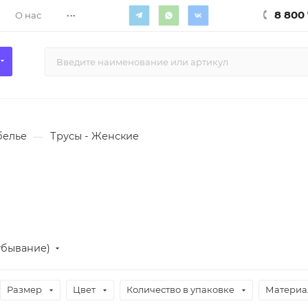
...
8 800 
О нас
белье
—
Трусы - Женские
убывание)
Размер
Цвет
Количество в упаковке
Материа