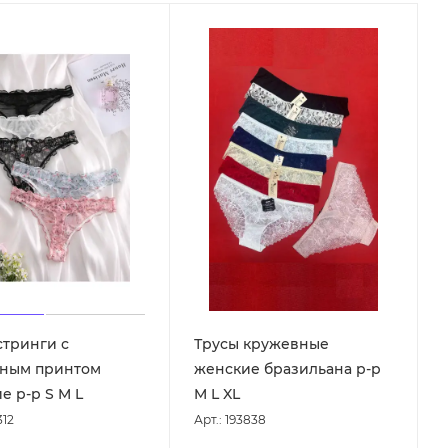
стринги с
Трусы кружевные
чным принтом
женские бразильана р-р
е р-р S M L
M L XL
312
Арт.: 193838