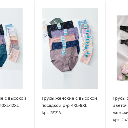
е с высокой
Трусы женские с высокой
Трусы 
10XL-12XL
посадкой р-р 4XL-6XL
цвето
женски
Арт.: 251318
Арт.: 214