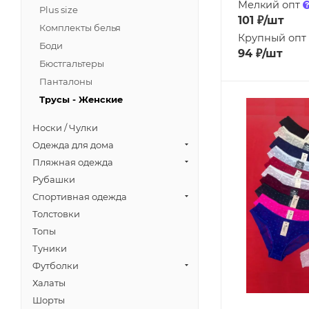
Мелкий опт
Plus size
101
₽
/шт
Комплекты белья
Крупный опт
Боди
94
₽
/шт
Бюстгальтеры
Панталоны
Трусы - Женские
Носки / Чулки
Одежда для дома
Пляжная одежда
Рубашки
Спортивная одежда
Толстовки
Топы
Туники
Футболки
Халаты
Шорты