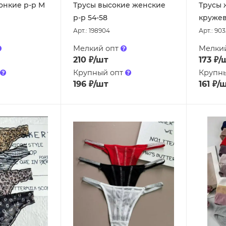
тонкие р-р M
Трусы высокие женские
Трусы 
р-р 54-58
кружев
Арт.: 198904
Арт.: 90
Мелкий опт
Мелки
210
₽
/шт
173
₽
/
Крупный опт
Крупн
196
₽
/шт
161
₽
/