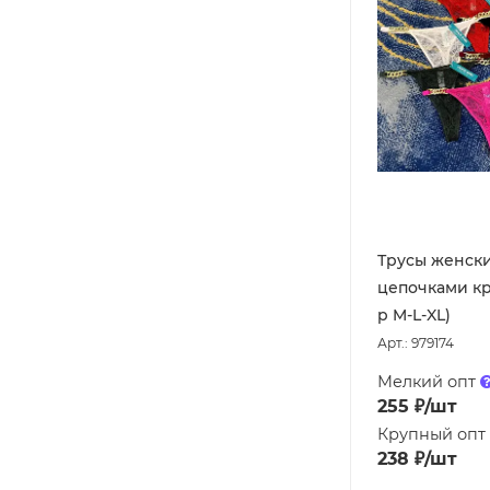
Трусы женски
цепочками кр
р M-L-XL)
Арт.: 979174
Мелкий опт
255
₽
/шт
Крупный опт
238
₽
/шт