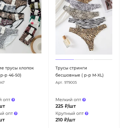
е трусы хлопок
Трусы стринги
р-р 46-50)
бесшовные ( р-р M-XL)
147
Арт.: 979005
й опт
Мелкий опт
шт
225
₽
/шт
ый опт
Крупный опт
шт
210
₽
/шт