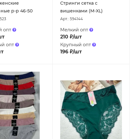
женские
Стринги сетка с
ные р-р 46-50
вишенками (M-XL)
3523
Арт.: 594144
й опт
Мелкий опт
шт
210
₽
/шт
ый опт
Крупный опт
шт
196
₽
/шт