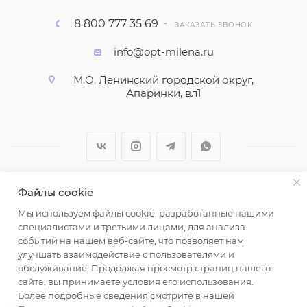
8 800 777 35 69
ЗАКАЗАТЬ ЗВОНОК
info@opt-milena.ru
М.О, Ленинский городской округ,
Апаринки, вл1
Файлы cookie
2026 © ООО "Вайт Текстиль групп"
Мы используем файлы cookie, разработанные нашими
Любая информация на сайте носит справочный
специалистами и третьими лицами, для анализа
характер и не является публичной офертой
событий на нашем веб-сайте, что позволяет нам
определяемой положениями пункта 2 статьи 437
улучшать взаимодействие с пользователями и
Гражданского кодекса Российской Федерации.
обслуживание. Продолжая просмотр страниц нашего
Использование любых материалов, опубликованных
сайта, вы принимаете условия его использования.
Более подробные сведения смотрите в нашей
на https://opt-milena.ru, допустимо только при