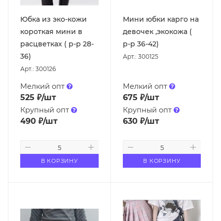
Юбка из эко-кожи
Мини юбки карго на
короткая мини в
девочек ,экокожа (
расцветках ( р-р 28-
р-р 36-42)
36)
Арт.: 300125
Арт.: 300126
Мелкий опт
Мелкий опт
525
₽
/шт
675
₽
/шт
Крупный опт
Крупный опт
490
₽
/шт
630
₽
/шт
В КОРЗИНУ
В КОРЗИНУ