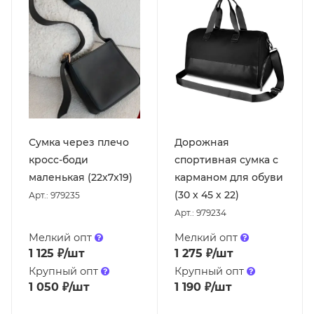
Сумка через плечо
Дорожная
кросс-боди
спортивная сумка с
маленькая (22х7х19)
карманом для обуви
(30 х 45 х 22)
Арт.: 979235
Арт.: 979234
Мелкий опт
Мелкий опт
1 125
₽
/шт
1 275
₽
/шт
Крупный опт
Крупный опт
1 050
₽
/шт
1 190
₽
/шт