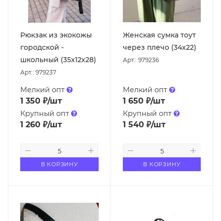
Рюкзак из экокожы
Женская сумка тоут
городской -
через плечо (34х22)
школьный (35х12х28)
Арт.: 979236
Арт.: 979237
Мелкий опт
Мелкий опт
1 350
₽
/шт
1 650
₽
/шт
Крупный опт
Крупный опт
1 260
₽
/шт
1 540
₽
/шт
В КОРЗИНУ
В КОРЗИНУ