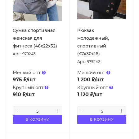
Сумка спортивная
Рюкзак
женская для
молодежный,
фитнеса (46х22х32)
спортивный
(47x30x16)
Арт.: 979243
Арт.: 979242
Мелкий опт
Мелкий опт
975
₽
/шт
1 200
₽
/шт
Крупный опт
Крупный опт
910
₽
/шт
1 120
₽
/шт
В КОРЗИНУ
В КОРЗИНУ