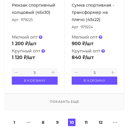
Рюкзак спортивный
Сумка спортивная -
холщовый (45х30)
трансформер на
плечо (43х22)
Арт.: 979225
Арт.: 979224
Мелкий опт
Мелкий опт
1 200
₽
/шт
900
₽
/шт
Крупный опт
Крупный опт
1 120
₽
/шт
840
₽
/шт
В КОРЗИНУ
В КОРЗИНУ
ПОКАЗАТЬ ЕЩЕ
1
8
9
10
11
12